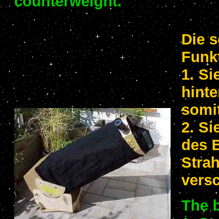
counterweight.
Die s
Funk
1. Si
hinte
somit
2. Si
des 
Stra
versc
The b