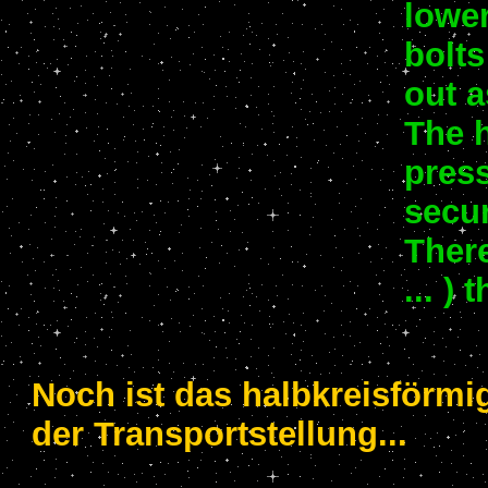
lowe
bolts
out a
The h
press
secur
There
... )
Noch ist das halbkreisförmi
der Transportstellung...