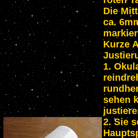
Die Mit
ca. 6m
markier
Kurze A
Justier
1. Okul
reindre
rundhe
sehen k
justiere
2. Sie 
Hauptsp