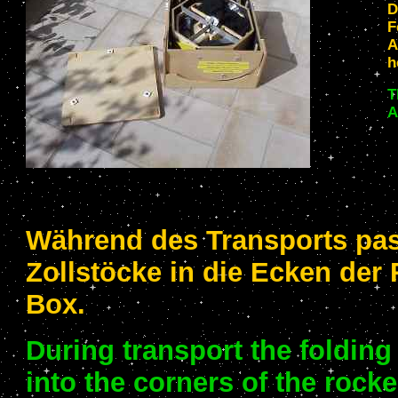
D
F
A
h
T
A
Während des Transports pas
Zollstöcke in die Ecken der
Box.
During transport the folding 
into the corners of the rocke