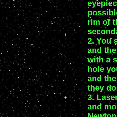
eyepiec
possibl
rim of t
seconda
2. You 
and the
with a s
hole yo
and the
they do
3. Lase
and mon
Newton