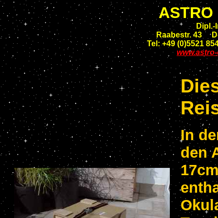
ASTRO
Dipl.
Raabestr. 43 
Tel: +49 (0)5521 8
www.astro-
Dies
Reis
In de
den 
17cm
entha
Okula