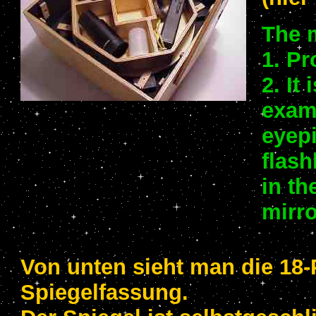
The 
1. Pr
2. It
exam
eyepi
flash
in th
mirro
Von unten sieht man die 18
Spiegelfassung.