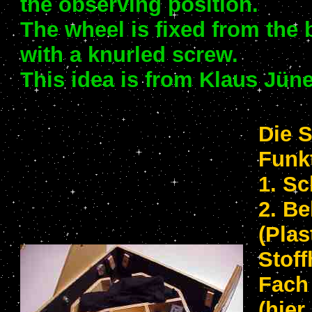
the observing position.
The wheel is fixed from the 
with a knurled screw.
This idea is from Klaus Jü
Die 
Funk
1. S
2. Be
(Plas
Stoff
Fach
(hier