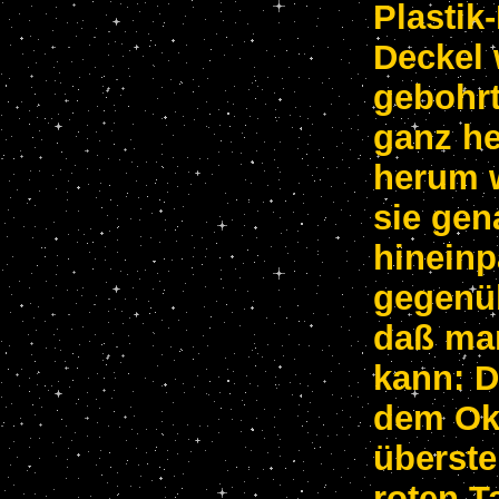
Plastik
Deckel 
gebohrt
ganz he
herum w
sie gen
hineinp
gegenüb
daß man
kann: 
dem Ok
überste
roten T