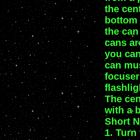
the cen
bottom 
the can 
cans ar
you can
can mus
focuser
flashlig
The cen
with a 
Short N
1. Turn