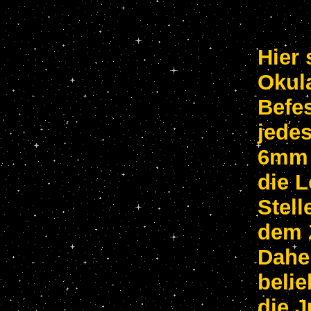
Hier 
Okul
Befes
jedes
6mm 
die L
Stell
dem 
Dahe
belie
die J