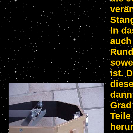
verän
Stan
In da
auch
Rund
sowei
ist. 
dies
dann
Grad 
Teile
herun