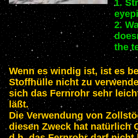
1. St
eyepi
2. W
doesn
the t
Wenn es windig ist, ist es b
Stoffhülle nicht zu verwende
sich das Fernrohr sehr leic
läßt.
Die Verwendung von Zollstö
diesen Zweck hat natürlich 
d.h. das Fernrohr darf nicht 