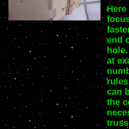
Here 
focus
faste
end o
hole.
at ex
numbe
rules
can 
the c
neces
truss