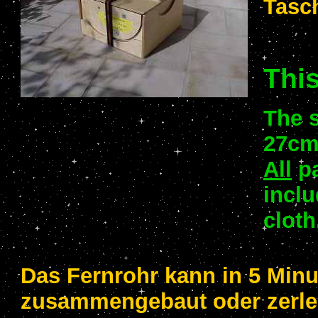
Tasc
This
The 
27cm 
All
pa
inclu
cloth
Das Fernrohr kann in 5 Min
zusammengebaut oder zerle