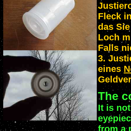
Justier
Fleck i
das Sie
Loch m
Falls n
3. Just
eines
N
Geldve
The c
It is n
eyepiec
from a 